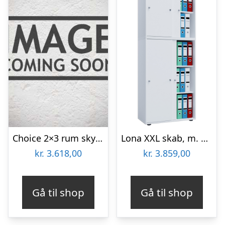
Choice 2×3 rum skydedørsskab – 160 cm bred
Lona XXL skab, m. 4 skydelåger og 3 hylder – hvid træ
kr.
3.618,00
kr.
3.859,00
Gå til shop
Gå til shop