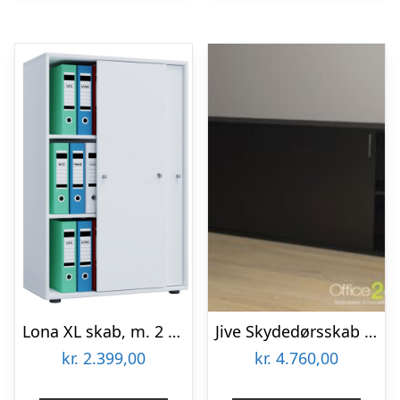
Lona XL skab, m. 2 skydelåger og 2 hylder – hvid træ
Jive Skydedørsskab – 4 rum – 160 cm bred
kr.
2.399,00
kr.
4.760,00