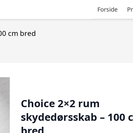
Forside
P
00 cm bred
Choice 2×2 rum
skydedørsskab – 100 
bred