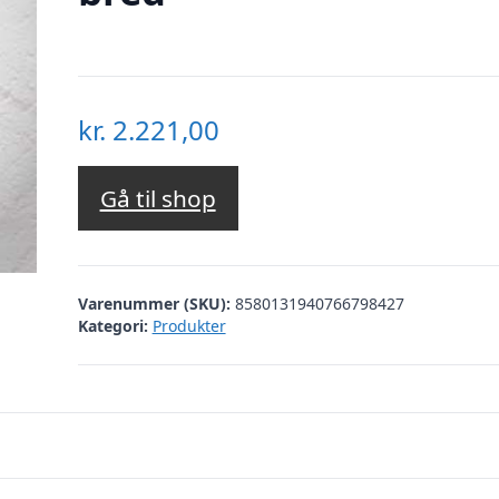
kr.
2.221,00
Gå til shop
Varenummer (SKU):
8580131940766798427
Kategori:
Produkter