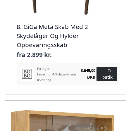
8. GiGa Meta Skab Med 2
Skydelåger Og Hylder
Opbevaringsskab
fra
2.899 kr.
På lager
3.649,00
Til
Levering: 4-9 dage
(Gratis
DKK
butik
levering)