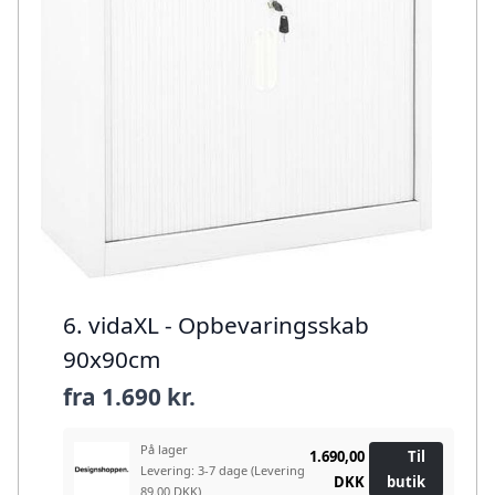
6. vidaXL - Opbevaringsskab
90x90cm
fra
1.690 kr.
På lager
1.690,00
Til
Levering: 3-7 dage
(Levering
DKK
butik
89.00 DKK)