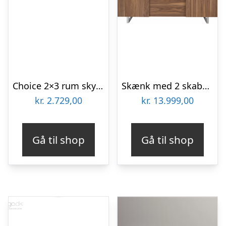
Choice 2×3 rum skydedørsskab – 100 cm bred
Skænk med 2 skabe og 4 skuffer i stål og valnøddefinér H90 x B210 x D42 cm – Krom/Valnød
kr.
2.729,00
kr.
13.999,00
Gå til shop
Gå til shop