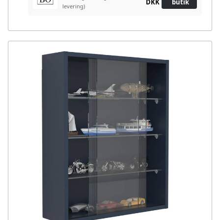
DKK
butik
levering)