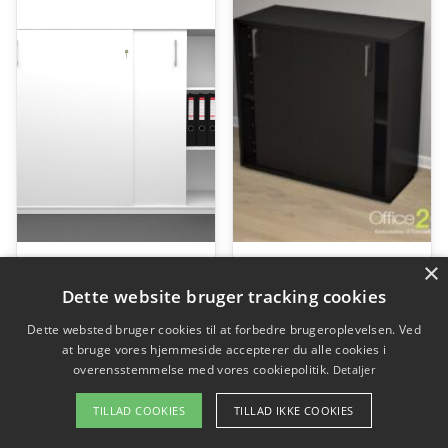
Choice 2×3 rum skydedørsskab – 160 cm bred
Jive skydedørsskab – 4 rum – 78 cm bred
×
kr.
3.618,00
kr.
3.332,00
Dette website bruger tracking cookies
Dette websted bruger cookies til at forbedre brugeroplevelsen. Ved
at bruge vores hjemmeside accepterer du alle cookies i
Gå til shop
Gå til shop
overensstemmelse med vores cookiepolitik.
Detaljer
TILLAD COOKIES
TILLAD IKKE COOKIES