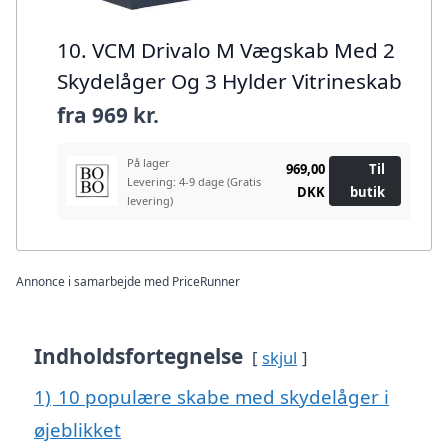
10. VCM Drivalo M Vægskab Med 2
Skydelåger Og 3 Hylder Vitrineskab
fra
969 kr.
På lager
969,00
Til
Levering: 4-9 dage
(Gratis
DKK
butik
levering)
Annonce i samarbejde med PriceRunner
Indholdsfortegnelse
skjul
1)
10 populære skabe med skydelåger i
øjeblikket