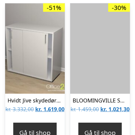
-51%
-30%
Hvidt Jive skydedørsskab – 4 rum – 78 cm bred TILBUD
BLOOMINGVILLE Salento skab, m. 2 skydelåger – natur MDF
Den
Den
Den
D
kr.
3.332,00
kr.
1.619,00
kr.
1.459,00
kr.
1.021,30
oprindelige
aktuelle
oprindelige
ak
pris
pris
pris
pr
Gå til shop
Gå til shop