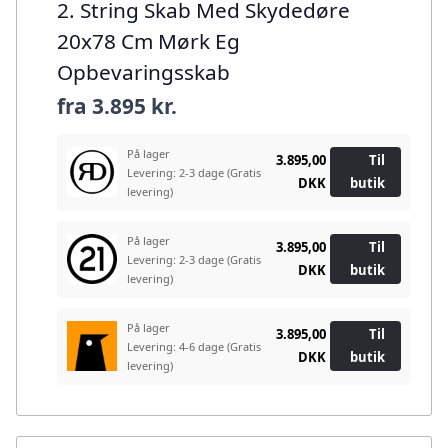
2. String Skab Med Skydedøre
20x78 Cm Mørk Eg
Opbevaringsskab
fra
3.895 kr.
På lager
3.895,00
Til
Levering: 2-3 dage
(Gratis
DKK
butik
levering)
På lager
3.895,00
Til
Levering: 2-3 dage
(Gratis
DKK
butik
levering)
På lager
3.895,00
Til
Levering: 4-6 dage
(Gratis
DKK
butik
levering)