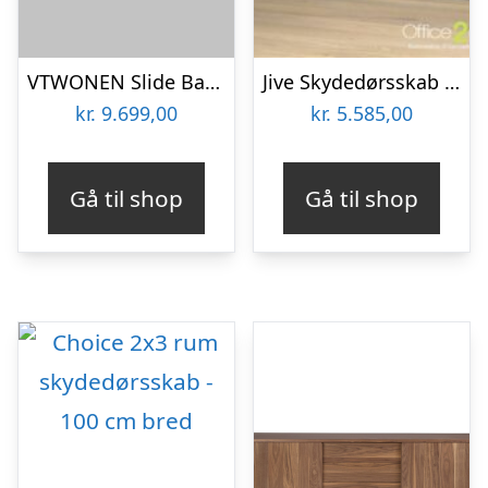
VTWONEN Slide Barn skab, m. 1 skydelåge, 4 skuffer og 4 hylder – sort fyrretræ
Jive Skydedørsskab – 6 rum – 160 cm bred
kr.
9.699,00
kr.
5.585,00
Gå til shop
Gå til shop