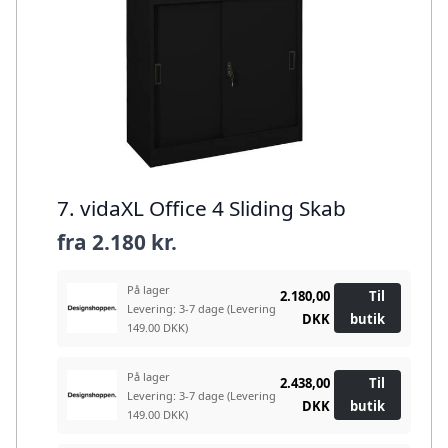
7. vidaXL Office 4 Sliding Skab
fra
2.180 kr.
På lager
2.180,00
Til
Levering: 3-7 dage
(Levering
DKK
butik
149.00 DKK)
På lager
2.438,00
Til
Levering: 3-7 dage
(Levering
DKK
butik
149.00 DKK)