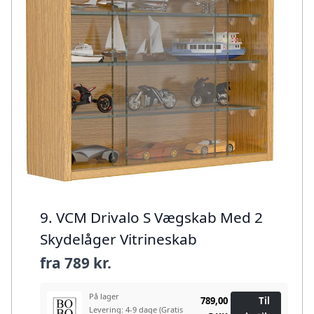
9. VCM Drivalo S Vægskab Med 2
Skydelåger Vitrineskab
fra
789 kr.
På lager
789,00
Til
Levering: 4-9 dage
(Gratis