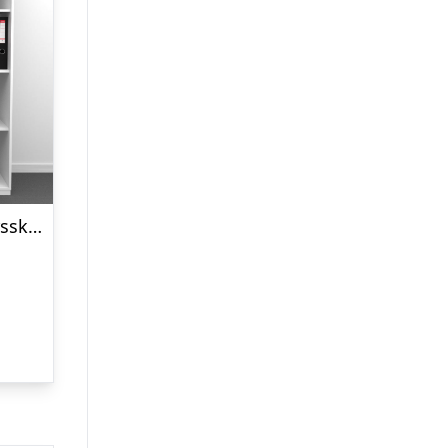
Choice 2×4 rum skydedørsskab – 120 cm bred