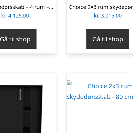
Jive skydedørsskab – 4 rum – 116 cm bred
kr.
4.125,00
kr.
3.015,00
Gå til shop
Gå til shop