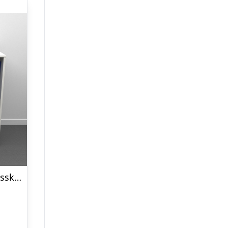
Choice 2×2 rum skydedørsskab – 80 cm bred