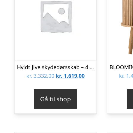
Hvidt Jive skydedørsskab – 4 rum – 78 cm bred TILBUD
Den
Den
kr.
3.332,00
kr.
1.619,00
kr.
1.4
oprindelige
aktuelle
pris
pris
Gå til shop
var:
er:
kr. 3.332,00.
kr. 1.619,00.