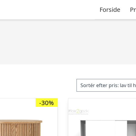
Forside
P
-30%