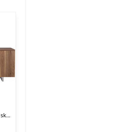
Skænk med 2 skabe og 4 skuffer i stål og valnøddefinér H90 x B210 x D42 cm – Krom/Valnød