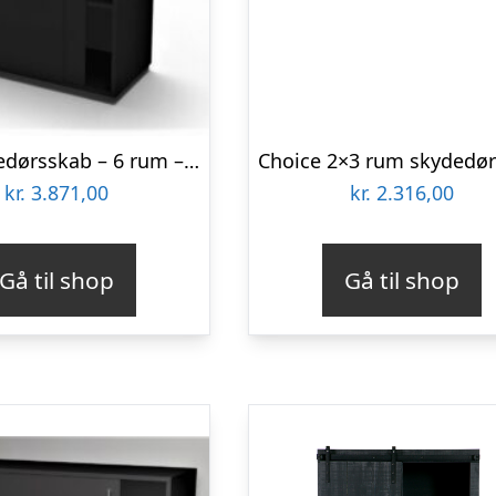
Jive Skydedørsskab – 6 rum – 78 cm bred
kr.
3.871,00
kr.
2.316,00
Gå til shop
Gå til shop