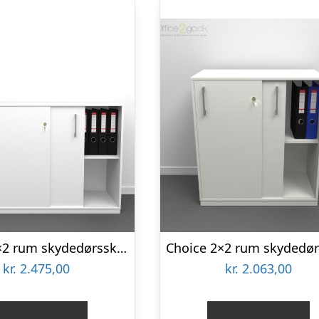
Choice 2×2 rum skydedørsskab – 120 cm bred
kr.
2.475,00
kr.
2.063,00