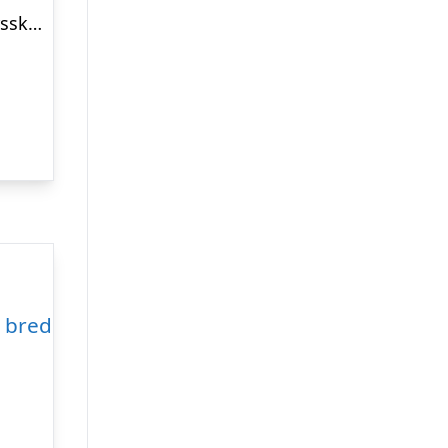
Choice 2×3 rum skydedørsskab – 120 cm bred