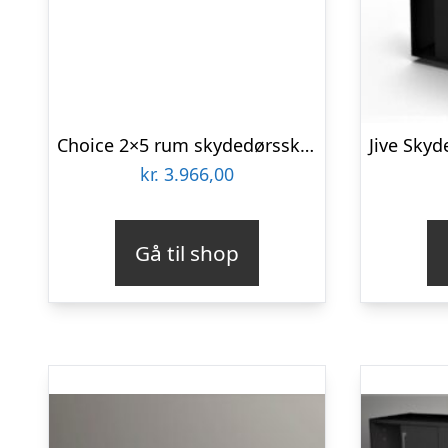
Choice 2×5 rum skydedørsskab – 120 cm bred
kr.
3.966,00
Gå til shop