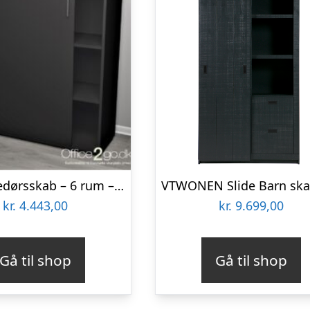
Jive skydedørsskab – 6 rum – 116 cm bred
kr.
4.443,00
kr.
9.699,00
Gå til shop
Gå til shop