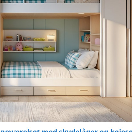
ørneværelset med skydelåger og køjes