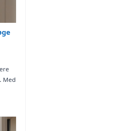
øge
nere
m. Med