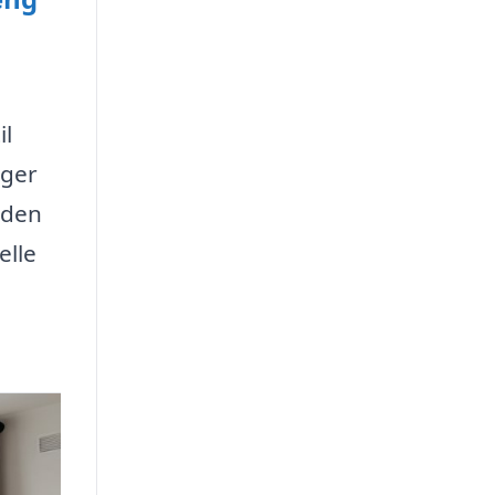
il
åger
uden
elle