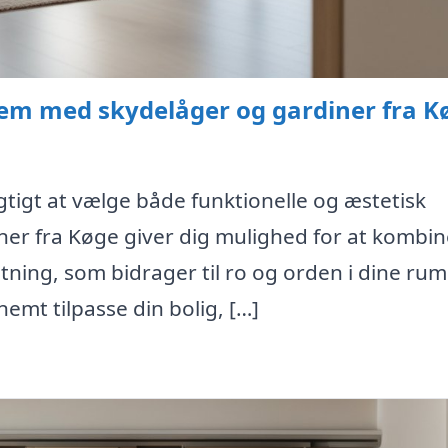
em med skydelåger og gardiner fra K
gtigt at vælge både funktionelle og æstetisk
iner fra Køge giver dig mulighed for at kombi
tning, som bidrager til ro og orden i dine ru
emt tilpasse din bolig, […]