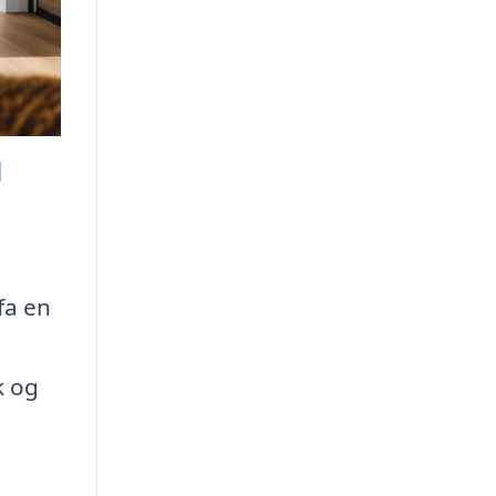
l
fa en
k og