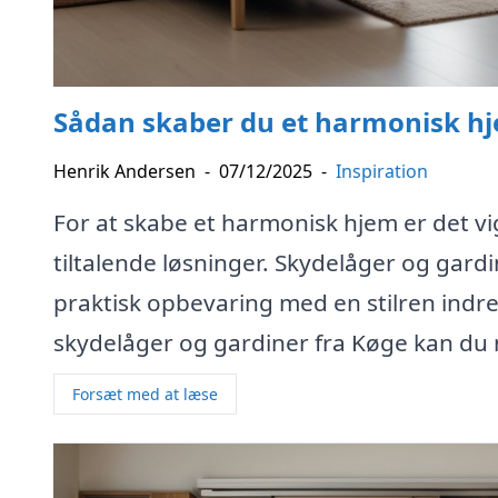
Sådan skaber du et harmonisk hj
Henrik Andersen
-
07/12/2025
-
Inspiration
For at skabe et harmonisk hjem er det vi
tiltalende løsninger. Skydelåger og gard
praktisk opbevaring med en stilren indre
skydelåger og gardiner fra Køge kan du n
Forsæt med at læse