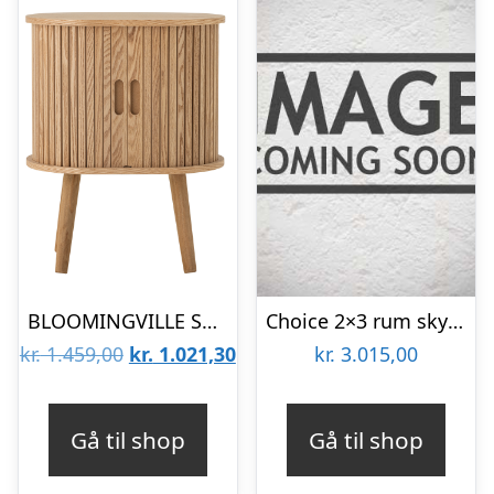
BLOOMINGVILLE Salento skab, m. 2 skydelåger – natur MDF
Choice 2×3 rum skydedørsskab – 120 cm bred
Den
Den
kr.
1.459,00
kr.
1.021,30
kr.
3.015,00
oprindelige
aktuelle
pris
pris
Gå til shop
Gå til shop
var:
er:
kr. 1.459,00.
kr. 1.021,30.