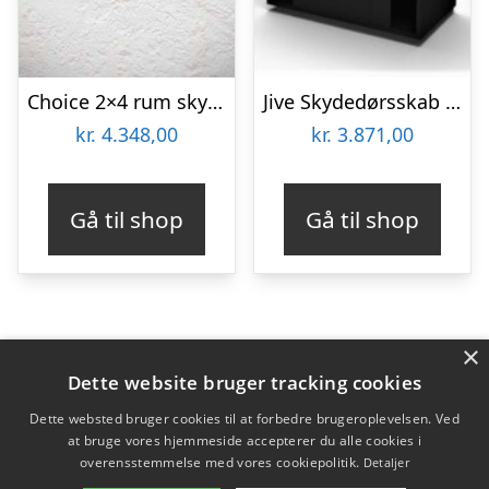
Choice 2×4 rum skydedørsskab – 160 cm bred
Jive Skydedørsskab – 6 rum – 78 cm bred
kr.
4.348,00
kr.
3.871,00
Gå til shop
Gå til shop
×
Varekategorier
Dette website bruger tracking cookies
Produkter
Dette websted bruger cookies til at forbedre brugeroplevelsen. Ved
at bruge vores hjemmeside accepterer du alle cookies i
overensstemmelse med vores cookiepolitik.
Detaljer