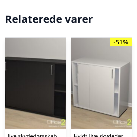
Relaterede varer
-51%
Jive skydedørsskab – 4 rum – 116 cm bred
Hvidt Jive skydedørsskab – 4 rum – 78 cm bred TILBUD