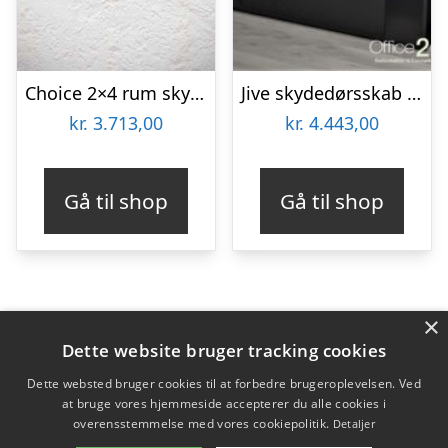
Choice 2×4 rum skydedørsskab – 120 cm bred
Jive skydedørsskab – 6 rum – 116 cm bred
kr.
3.713,00
kr.
4.443,00
Gå til shop
Gå til shop
×
Varekategorier
Dette website bruger tracking cookies
Produkter
Dette websted bruger cookies til at forbedre brugeroplevelsen. Ved
at bruge vores hjemmeside accepterer du alle cookies i
overensstemmelse med vores cookiepolitik.
Detaljer